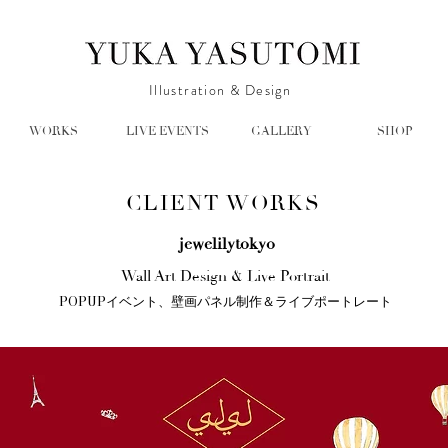
Illustration & Design
WORKS
LIVE EVENTS
GALLERY
SHOP
CLIENT WORKS
jewelilytokyo
Wall Art Design & Live Portrait
POPUPイベント、壁画パネル制作＆ライブポートレート